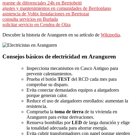
rearme de diferenciales 24h en Berriobeiti
ajustes y mantenimientos en comunidades de Berrioplano
asistencia de Voltix Instalaciones en Berriozar
consulta servicios en Burlada
solicitar servicio en Cendea de Olza
Descubre la historia de Aranguren en su artículo de
Wikipedia
.
Consejos básicos de electricidad en Aranguren
Inspecciona mecanismos en Casco Antiguo para
prevenir calentamientos.
Prueba el botón
TEST
del RCD cada mes para
comprobar su disparo.
Evita conectar demasiados equipos a alargadores
porque generan calor.
Reduce el uso de alargadores enrollados: aumentan la
resistencia.
Comprueba la
toma de tierra
de tu vivienda en
Aranguren para evitar derivaciones.
Renueva bombillas por
LED
de larga duración y elige
la tonalidad adecuada para ahorrar energía.
Evita cubrir transformadores con papel porque pierden