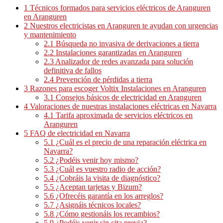
1
Técnicos formados para servicios eléctricos de Aranguren
en Aranguren
2
Nuestros electricistas en Aranguren te ayudan con urgencias
y mantenimiento
2.1
Búsqueda no invasiva de derivaciones a tierra
2.2
Instalaciones garantizadas en Aranguren
2.3
Analizador de redes avanzada para solución
definitiva de fallos
2.4
Prevención de pérdidas a tierra
3
Razones para escoger Voltix Instalaciones en Aranguren
3.1
Consejos básicos de electricidad en Aranguren
4
Valoraciones de nuestras instalaciones eléctricas en Navarra
4.1
Tarifa aproximada de servicios eléctricos en
Aranguren
5
FAQ de electricidad en Navarra
5.1
¿Cuál es el precio de una reparación eléctrica en
Navarra?
5.2
¿Podéis venir hoy mismo?
5.3
¿Cuál es vuestro radio de acción?
5.4
¿Cobráis la visita de diagnóstico?
5.5
¿Aceptan tarjetas y Bizum?
5.6
¿Ofrecéis garantía en los arreglos?
5.7
¿Asignáis técnicos locales?
5.8
¿Cómo gestionáis los recambios?
5.9
¿Podéis venir sin cita previa?