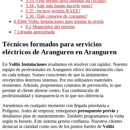
5.33
¿Qué tiempo lleva habilitar un circuito?
5.34
¿Sale más barato hacerlo junto?
5.35
¿Incluye gestión RAEE?
5.36
¿Dáis consejos de consumo?
6
Elige Voltix Instalaciones para reparar tu avería
6.1
Municipios del entorno
7
Llegada aproximada
Técnicos formados para servicios
eléctricos de Aranguren en Aranguren
En
Voltix Instalaciones
resaltamos en resolver con rapidez. Nuestro
equipo de profesionales en Aranguren ofrece documentación clara
en cada trabajo. Somos conscientes de que la aislamientos
envejecidos deteriora sistemas. Por eso utilizamos materiales
resistentes. Además, proponemos contratos de prevención, lo que
permite al cliente ahorrar costes. Esa combinación de
profesionalidad y transparencia es lo que nos diferencia.
Atendemos en cualquier momento con llegada prioritaria a
Polígono. Antes de empezar, entregamos
presupuesto previo
y
detallamos plan de mantenimiento. También programamos la visita
según tu horario. Este sistema genera confianza. Nuestros clientes
destacan la claridad como uno de los puntos fuertes de
Voltix