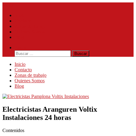
Saltar
Menú
al
Inicio
contenido
Contacto
Zonas de trabajo
Quienes Somos
Blog
Buscar
Buscar:
Inicio
Contacto
Zonas de trabajo
Quienes Somos
Blog
Electricistas Aranguren Voltix
Instalaciones 24 horas
Contenidos