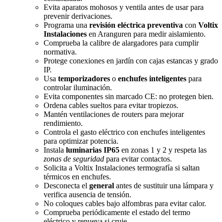
Evita aparatos mohosos y ventila antes de usar para
prevenir derivaciones.
Programa una
revisión eléctrica preventiva
con
Voltix
Instalaciones
en Aranguren para medir aislamiento.
Comprueba la calibre de alargadores para cumplir
normativa.
Protege conexiones en jardín con cajas estancas y grado
IP.
Usa
temporizadores
o
enchufes inteligentes
para
controlar iluminación.
Evita componentes sin marcado CE: no protegen bien.
Ordena cables sueltos para evitar tropiezos.
Mantén ventilaciones de routers para mejorar
rendimiento.
Controla el gasto eléctrico con enchufes inteligentes
para optimizar potencia.
Instala
luminarias IP65
en zonas 1 y 2 y respeta las
zonas de seguridad
para evitar contactos.
Solicita a Voltix Instalaciones termografía si saltan
térmicos en enchufes.
Desconecta el
general
antes de sustituir una lámpara y
verifica ausencia de tensión.
No coloques cables bajo alfombras para evitar calor.
Comprueba periódicamente el estado del termo
eléctrico y renueva si cruje.