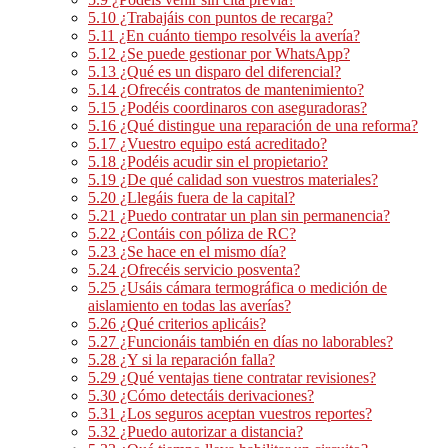
5.10
¿Trabajáis con puntos de recarga?
5.11
¿En cuánto tiempo resolvéis la avería?
5.12
¿Se puede gestionar por WhatsApp?
5.13
¿Qué es un disparo del diferencial?
5.14
¿Ofrecéis contratos de mantenimiento?
5.15
¿Podéis coordinaros con aseguradoras?
5.16
¿Qué distingue una reparación de una reforma?
5.17
¿Vuestro equipo está acreditado?
5.18
¿Podéis acudir sin el propietario?
5.19
¿De qué calidad son vuestros materiales?
5.20
¿Llegáis fuera de la capital?
5.21
¿Puedo contratar un plan sin permanencia?
5.22
¿Contáis con póliza de RC?
5.23
¿Se hace en el mismo día?
5.24
¿Ofrecéis servicio posventa?
5.25
¿Usáis cámara termográfica o medición de
aislamiento en todas las averías?
5.26
¿Qué criterios aplicáis?
5.27
¿Funcionáis también en días no laborables?
5.28
¿Y si la reparación falla?
5.29
¿Qué ventajas tiene contratar revisiones?
5.30
¿Cómo detectáis derivaciones?
5.31
¿Los seguros aceptan vuestros reportes?
5.32
¿Puedo autorizar a distancia?