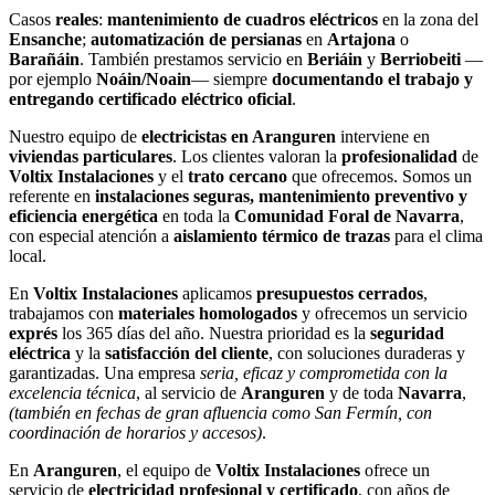
Casos
reales
:
mantenimiento de cuadros eléctricos
en la zona del
Ensanche
;
automatización de persianas
en
Artajona
o
Barañáin
. También prestamos servicio en
Beriáin
y
Berriobeiti
—
por ejemplo
Noáin/Noain
— siempre
documentando el trabajo y
entregando certificado eléctrico oficial
.
Nuestro equipo de
electricistas en Aranguren
interviene en
viviendas particulares
. Los clientes valoran la
profesionalidad
de
Voltix Instalaciones
y el
trato cercano
que ofrecemos. Somos un
referente en
instalaciones seguras, mantenimiento preventivo y
eficiencia energética
en toda la
Comunidad Foral de Navarra
,
con especial atención a
aislamiento térmico de trazas
para el clima
local.
En
Voltix Instalaciones
aplicamos
presupuestos cerrados
,
trabajamos con
materiales homologados
y ofrecemos un servicio
exprés
los 365 días del año. Nuestra prioridad es la
seguridad
eléctrica
y la
satisfacción del cliente
, con soluciones duraderas y
garantizadas. Una empresa
seria, eficaz y comprometida con la
excelencia técnica
, al servicio de
Aranguren
y de toda
Navarra
,
(también en fechas de gran afluencia como San Fermín, con
coordinación de horarios y accesos)
.
En
Aranguren
, el equipo de
Voltix Instalaciones
ofrece un
servicio de
electricidad profesional y certificado
, con años de