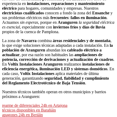
experiencia en
instalaciones, reparaciones y mantenimiento
eléctrico
para hogares, comunidades y empresas. Nuestros
electricistas cualificados
conocen a fondo la zona del
Ensanche
y
sus problemas eléctricos más
frecuentes
:
fallos en iluminación
.
Actuamos
sin esperas
, porque en
Aranguren
la seguridad eléctrica
es esencial
, especialmente con
inviernos fríos y días de lluvia
propios de la cuenca de Pamplona.
La zona de
Navarra
combina
áreas residenciales y de montaña
,
lo que exige soluciones técnicas adaptadas a cada instalación. En
la
población de Aranguren
abundan los
cableado eléctrico a
actualizar
, por esa razón son habituales las
ampliaciones de
potencia, corrección de derivaciones y actualización de cuadros
.
En
Voltix Instalaciones Aranguren
realizamos
instalaciones de
eficiencia energética, iluminación LED y sistemas domóticos
. En
cada caso,
Voltix Instalaciones
aplica materiales de última
generación, garantizando
seguridad, fiabilidad y cumplimiento
del Reglamento Electrotécnico de Baja Tensión
.
Nuestros técnicos también operan en otros municipios y barrios
próximos a Aranguren:
rearme de diferenciales 24h en Artajona
técnicos disponibles en Barañáin
apagones 24h en Beriáin